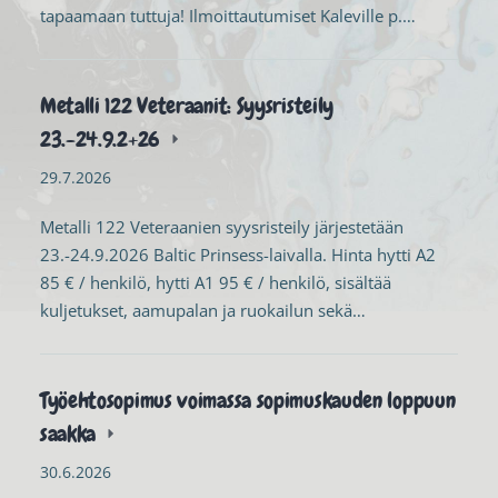
tapaamaan tuttuja! Ilmoittautumiset Kaleville p.…
Metalli 122 Veteraanit: Syysristeily
23.-24.9.2+26
29.7.2026
Metalli 122 Veteraanien syysristeily järjestetään
23.-24.9.2026 Baltic Prinsess-laivalla. Hinta hytti A2
85 € / henkilö, hytti A1 95 € / henkilö, sisältää
kuljetukset, aamupalan ja ruokailun sekä…
Työehtosopimus voimassa sopimuskauden loppuun
saakka
30.6.2026