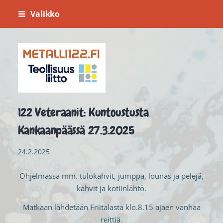
Siirry
Valikko
sivun
sisältöön
Metalli 122
122 Veteraanit: Kuntoustusta
Kankaanpäässä 27.3.2025
24.2.2025
Ohjelmassa mm. tulokahvit, jumppa, lounas ja pelejä,
kahvit ja kotiinlähtö.
Matkaan lähdetään Friitalasta klo.8.15 ajaen vanhaa
reittiä.