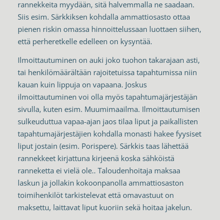
rannekkeita myydään, sitä halvemmalla ne saadaan.
Siis esim. Särkkiksen kohdalla ammattiosasto ottaa
pienen riskin omassa hinnoittelussaan luottaen siihen,
että perheretkelle edelleen on kysyntää.
Ilmoittautuminen on auki joko tuohon takarajaan asti,
tai henkilömäärältään rajoitetuissa tapahtumissa niin
kauan kuin lippuja on vapaana. Joskus
ilmoittautuminen voi olla myös tapahtumajärjestäjän
sivulla, kuten esim. Muumimaailma. Ilmoittautumisen
sulkeuduttua vapaa-ajan jaos tilaa liput ja paikallisten
tapahtumajärjestäjien kohdalla monasti hakee fyysiset
liput jostain (esim. Porispere). Särkkis taas lähettää
rannekkeet kirjattuna kirjeenä koska sähköistä
ranneketta ei vielä ole.. Taloudenhoitaja maksaa
laskun ja jollakin kokoonpanolla ammattiosaston
toimihenkilöt tarkistelevat että omavastuut on
maksettu, laittavat liput kuoriin sekä hoitaa jakelun.