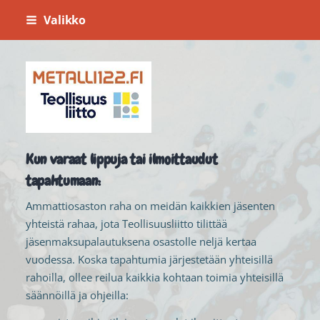
Siirry
Valikko
sivun
sisältöön
Metalli 122
Kun varaat lippuja tai ilmoittaudut
tapahtumaan:
Ammattiosaston raha on meidän kaikkien jäsenten
yhteistä rahaa, jota Teollisuusliitto tilittää
jäsenmaksupalautuksena osastolle neljä kertaa
vuodessa. Koska tapahtumia järjestetään yhteisillä
rahoilla, ollee reilua kaikkia kohtaan toimia yhteisillä
säännöillä ja ohjeilla: