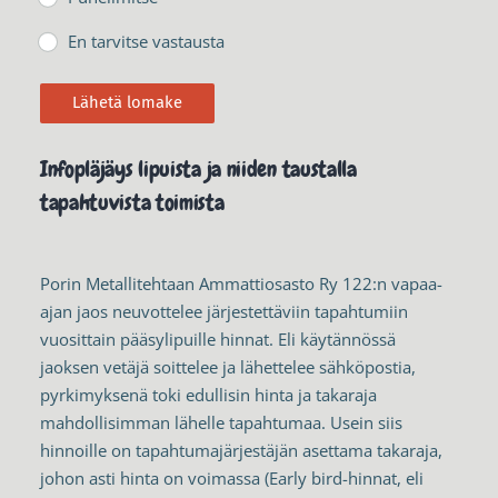
En tarvitse vastausta
Lähetä lomake
Infopläjäys lipuista ja niiden taustalla
tapahtuvista toimista
Porin Metallitehtaan Ammattiosasto Ry 122:n vapaa-
ajan jaos neuvottelee järjestettäviin tapahtumiin
vuosittain pääsylipuille hinnat. Eli käytännössä
jaoksen vetäjä soittelee ja lähettelee sähköpostia,
pyrkimyksenä toki edullisin hinta ja takaraja
mahdollisimman lähelle tapahtumaa. Usein siis
hinnoille on tapahtumajärjestäjän asettama takaraja,
johon asti hinta on voimassa (Early bird-hinnat, eli