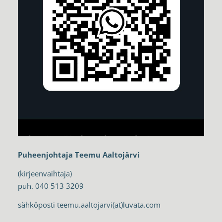
Puheenjohtaja
Teemu Aaltojärvi
(kirjeenvaihtaja)
puh. 040 513 3209
sähköposti teemu.aaltojarvi(at)luvata.com