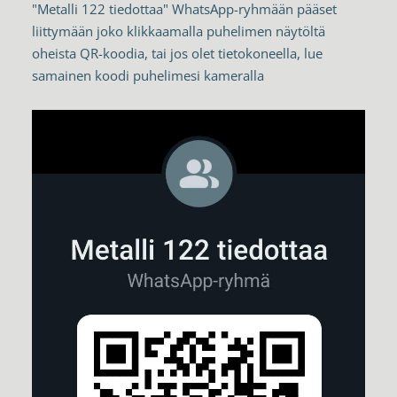
"Metalli 122 tiedottaa" WhatsApp-ryhmään pääset
liittymään joko klikkaamalla puhelimen näytöltä
oheista QR-koodia, tai jos olet tietokoneella, lue
samainen koodi puhelimesi kameralla