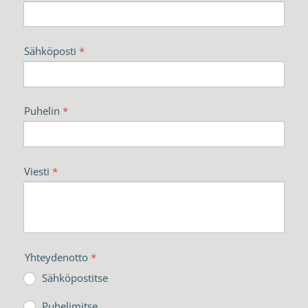
Sähköposti
*
Puhelin
*
Viesti
*
Yhteydenotto
*
Sähköpostitse
Puhelimitse