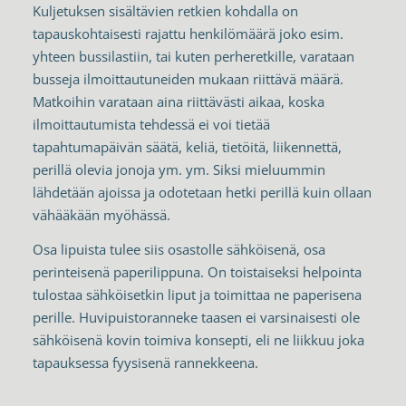
Kuljetuksen sisältävien retkien kohdalla on
tapauskohtaisesti rajattu henkilömäärä joko esim.
yhteen bussilastiin, tai kuten perheretkille, varataan
busseja ilmoittautuneiden mukaan riittävä määrä.
Matkoihin varataan aina riittävästi aikaa, koska
ilmoittautumista tehdessä ei voi tietää
tapahtumapäivän säätä, keliä, tietöitä, liikennettä,
perillä olevia jonoja ym. ym. Siksi mieluummin
lähdetään ajoissa ja odotetaan hetki perillä kuin ollaan
vähääkään myöhässä.
Osa lipuista tulee siis osastolle sähköisenä, osa
perinteisenä paperilippuna. On toistaiseksi helpointa
tulostaa sähköisetkin liput ja toimittaa ne paperisena
perille. Huvipuistoranneke taasen ei varsinaisesti ole
sähköisenä kovin toimiva konsepti, eli ne liikkuu joka
tapauksessa fyysisenä rannekkeena.