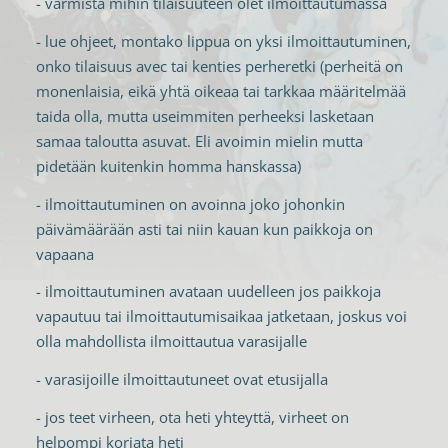
- varmista mihin tilaisuuteen olet ilmoittautumassa
- lue ohjeet, montako lippua on yksi ilmoittautuminen,
onko tilaisuus avec tai kenties perheretki (perheitä on
monenlaisia, eikä yhtä oikeaa tai tarkkaa määritelmää
taida olla, mutta useimmiten perheeksi lasketaan
samaa taloutta asuvat. Eli avoimin mielin mutta
pidetään kuitenkin homma hanskassa)
- ilmoittautuminen on avoinna joko johonkin
päivämäärään asti tai niin kauan kun paikkoja on
vapaana
- ilmoittautuminen avataan uudelleen jos paikkoja
vapautuu tai ilmoittautumisaikaa jatketaan, joskus voi
olla mahdollista ilmoittautua varasijalle
- varasijoille ilmoittautuneet ovat etusijalla
- jos teet virheen, ota heti yhteyttä, virheet on
helpompi korjata heti