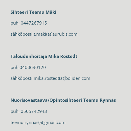
Sihteeri Teemu Mäki
puh. 0447267915
sähköposti t.maki(at)aurubis.com
Taloudenhoitaja
Mika Rostedt
puh.0400630120
sähköposti mika.rostedt(at)boliden.com
Nuorisovastaava/Opintosihteeri Teemu Rynnäs
puh. 0505742943
teemu.rynnas(at)gmail.com