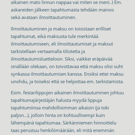
aikainen mato linnun nappaa vai miten se meni..) Em.
askareiden jälkeen tapahtumasta tehdään mainos
sekä avataan ilmoittautuminen.
Ilmoittautuminen ja maksu on toisistaan erilliset
tapahtumat, eikä maksusta tule merkintää
ilmoittautumiseen, eli ilmoittautumiset ja maksut
tarkistellaan vertaamalla tiliotetta ja
ilmoittautumisluetteloon. Siksi, vaikkei eräpäivää
sinällään olekaan, on toivottavaa että maksu olisi suht
synkassa ilmoittautumisen kanssa. Ensiksi ettei maksu
unohdu, ja toiseksi että se helpottaa em. tarkistamista.
Esim. festarilippujen aikainen ilmoittautuminen johtuu
tapahtumajärjestäjän halusta myydä lippuja
tapahtumiinsa mahdollisimman aikaisin (ja toki
paljon...), jolloin hinta on kohtuullisempi kuin
lähempänä tapahtumaa. Särkänniemen hinnoittelu
taas perustuu henkilömäärään, eli mitä enemmän