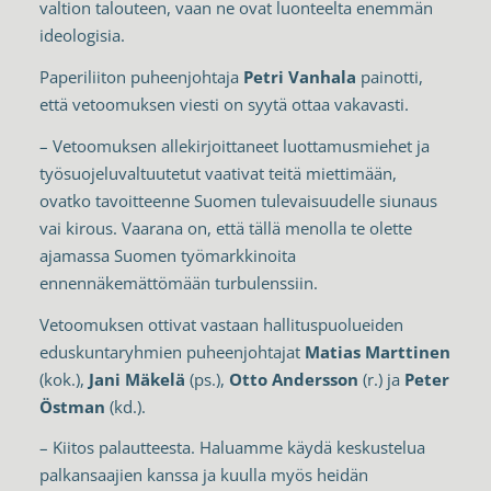
valtion talouteen, vaan ne ovat luonteelta enemmän
ideologisia.
Paperiliiton puheenjohtaja
Petri Vanhala
painotti,
että vetoomuksen viesti on syytä ottaa vakavasti.
– Vetoomuksen allekirjoittaneet luottamusmiehet ja
työsuojeluvaltuutetut vaativat teitä miettimään,
ovatko tavoitteenne Suomen tulevaisuudelle siunaus
vai kirous. Vaarana on, että tällä menolla te olette
ajamassa Suomen työmarkkinoita
ennennäkemättömään turbulenssiin.
Vetoomuksen ottivat vastaan hallituspuolueiden
eduskuntaryhmien puheenjohtajat
Matias Marttinen
(kok.),
Jani Mäkelä
(ps.),
Otto Andersson
(r.) ja
Peter
Östman
(kd.).
– Kiitos palautteesta. Haluamme käydä keskustelua
palkansaajien kanssa ja kuulla myös heidän