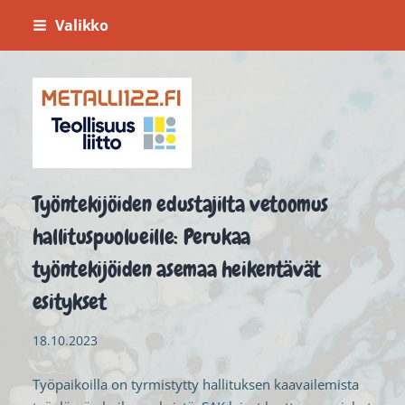
Siirry
Valikko
sivun
sisältöön
Metalli 122
Työntekijöiden edustajilta vetoomus
hallituspuolueille: Perukaa
työntekijöiden asemaa heikentävät
esitykset
18.10.2023
Työpaikoilla on tyrmistytty hallituksen kaavailemista