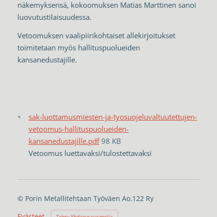
näkemyksensä, kokoomuksen Matias Marttinen sanoi
luovutustilaisuudessa.
Vetoomuksen vaalipiirikohtaiset allekirjoitukset
toimitetaan myös hallituspuolueiden
kansanedustajille.
sak-luottamusmiesten-ja-tyosuojeluvaltuutettujen-
vetoomus-hallituspuolueiden-
kansanedustajille.pdf
98 KB
Vetoomus luettavaksi/tulostettavaksi
©
Porin Metallitehtaan Työväen Ao.122 Ry
Evästeet
Tehty Yhdistysavaimella