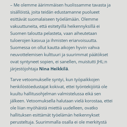
– Me olemme äärimmäisen huolissamme tavasta ja
sisällöistä, joita teidän edustamanne puolueet
esittävät suomalaiseen työelämään. Olemme
vakuuttuneita, että esitetyillä heikennyksillä ei
Suomen taloutta pelasteta, vaan aiheutetaan
tuloerojen kasvua ja ihmisten eriarvoisuutta.
Suomessa on ollut kautta aikojen hyvin vahva
neuvottelemisen kulttuuri ja suurimmat päätökset
ovat syntyneet sopien, ei sanellen, muistutti JHL:n
järjestöjohtaja
Nina Heikkilä
.
Tarve vetoomukselle syntyi, kun työpaikkojen
henkilöstöedustajat kokivat, ettei työntekijöitä ole
kuultu hallitusohjelman valmistelussa eikä sen
jälkeen. Vetoomuksella halutaan vielä korostaa, ettei
ole liian myöhäistä miettiä uudelleen, ovatko
hallituksen esittämät työelämän heikennykset
perusteltuja. Suurimmalla osalla ei ole merkitystä