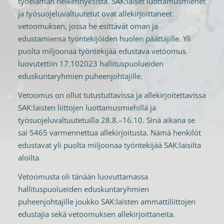
työelämän heikennyksistä. SAK:laiset luottamusmiehet
ja työsuojeluvaltuutetut ovat allekirjoittaneet
vetoomuksen, jossa he esittävät oman ja
edustamiensa työntekijöiden huolen päättäjille. Yli
puolta miljoonaa työntekijää edustava vetoomus
luovutettiin 17.102023 hallituspuolueiden
eduskuntaryhmien puheenjohtajille.
Vetoomus on ollut tutustuttavissa ja allekirjoitettavissa
SAK:laisten liittojen luottamusmiehillä ja
työsuojeluvaltuutetuilla 28.8.–16.10. Sinä aikana se
sai 5465 varmennettua allekirjoitusta. Nämä henkilöt
edustavat yli puolta miljoonaa työntekijää SAK:laisilta
aloilta.
Vetoomusta oli tänään luovuttamassa
hallituspuolueiden eduskuntaryhmien
puheenjohtajille joukko SAK:laisten ammattiliittojen
edustajia sekä vetoomuksen allekirjoittaneita.