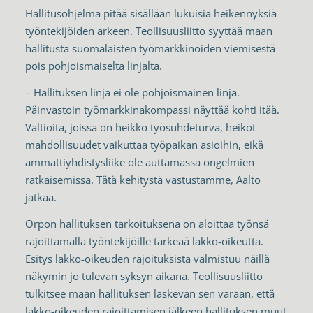
Hallitusohjelma pitää sisällään lukuisia heikennyksiä
työntekijöiden arkeen. Teollisuusliitto syyttää maan
hallitusta suomalaisten työmarkkinoiden viemisestä
pois pohjoismaiselta linjalta.
– Hallituksen linja ei ole pohjoismainen linja.
Päinvastoin työmarkkinakompassi näyttää kohti itää.
Valtioita, joissa on heikko työsuhdeturva, heikot
mahdollisuudet vaikuttaa työpaikan asioihin, eikä
ammattiyhdistysliike ole auttamassa ongelmien
ratkaisemissa. Tätä kehitystä vastustamme, Aalto
jatkaa.
Orpon hallituksen tarkoituksena on aloittaa työnsä
rajoittamalla työntekijöille tärkeää lakko-oikeutta.
Esitys lakko-oikeuden rajoituksista valmistuu näillä
näkymin jo tulevan syksyn aikana. Teollisuusliitto
tulkitsee maan hallituksen laskevan sen varaan, että
lakko-oikeuden rajoittamisen jälkeen hallituksen muut