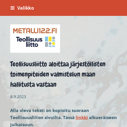
Siirry
Valikko
sivun
sisältöön
Metalli 122
Teollisuusliitto aloittaa järjestöllisten
toimenpiteiden valmistelun maan
hallitusta vastaan
4.9.2023
Alla oleva teksti on kopioitu suoraan
Teollisuusliiton sivuilta. Tässä
linkki
alkueräiseen
julkaisuun.