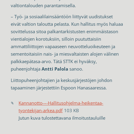
valtiontalouden parantamisella.
– Työ- ja sosiaalilainsääntöön liittyvät uudistukset
eivät valtion taloutta pelasta. Kun hallitus myös haluaa
sovittelussa sitoa palkantarkistusten enimmäistason
vientialojen korotuksiin, silloin puututtaisiin
ammattiliittojen vapaaseen neuvotteluoikeuteen ja
sementoitaisiin nais- ja miesvaltaisten alojen välinen
palkkaepätasa-arvo. Tätä STTK ei hyväksy,
puheenjohtaja
Antti Palola
sanoo.
Liittopuheenjohtajien ja keskusjärjestöjen johdon
tapaaminen järjestettiin Espoon Hanasaaressa.
Kannanotto-–-Hallitusohjelma-heikentaa-
tyontekijan-arkea.pdf
103 KB
Jutun kuva tulostettavana ilmoitustauluille