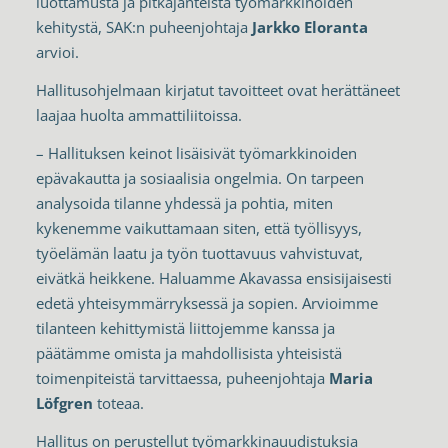
luottamusta ja pitkäjänteistä työmarkkinoiden
kehitystä, SAK:n puheenjohtaja
Jarkko Eloranta
arvioi.
Hallitusohjelmaan kirjatut tavoitteet ovat herättäneet
laajaa huolta ammattiliitoissa.
– Hallituksen keinot lisäisivät työmarkkinoiden
epävakautta ja sosiaalisia ongelmia. On tarpeen
analysoida tilanne yhdessä ja pohtia, miten
kykenemme vaikuttamaan siten, että työllisyys,
työelämän laatu ja työn tuottavuus vahvistuvat,
eivätkä heikkene. Haluamme Akavassa ensisijaisesti
edetä yhteisymmärryksessä ja sopien. Arvioimme
tilanteen kehittymistä liittojemme kanssa ja
päätämme omista ja mahdollisista yhteisistä
toimenpiteistä tarvittaessa, puheenjohtaja
Maria
Löfgren
toteaa.
Hallitus on perustellut työmarkkinauudistuksia