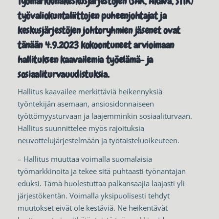
Työmarkkinakeskusjärjestöjen (SAK, Akava, STTK)
työvaliokuntaliittojen puheenjohtajat ja
keskusjärjestöjen johtoryhmien jäsenet ovat
tänään 4.9.2023 kokoontuneet arvioimaan
hallituksen kaavailemia työelämä- ja
sosiaaliturvauudistuksia.
Hallitus kaavailee merkittäviä heikennyksiä
työntekijän asemaan, ansiosidonnaiseen
työttömyysturvaan ja laajemminkin sosiaaliturvaan.
Hallitus suunnittelee myös rajoituksia
neuvottelujärjestelmään ja työtaisteluoikeuteen.
– Hallitus muuttaa voimalla suomalaisia
työmarkkinoita ja tekee sitä puhtaasti työnantajan
eduksi. Tämä huolestuttaa palkansaajia laajasti yli
järjestökentän. Voimalla yksipuolisesti tehdyt
muutokset eivät ole kestäviä. Ne heikentävät