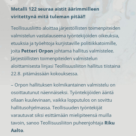
Metalli 122 seuraa aistit äärimmilleen
viritettynä mitä tuleman pitää!!
Teollisuusliitto aloittaa järjestöllisten toimenpiteiden
valmistelun vastalauseena työntekijöiden oikeuksia,
etuuksia ja työehtoja kurjistaville politiikkatoimille,
joita
Petteri Orpon
johtama hallitus valmistelee.
Järjestöllisten toimenpiteiden valmistelun
aloittamisesta linjasi Teollisuusliiton hallitus tiistaina
22.8. pitämässään kokouksessa.
– Orpon hallituksen kolmikantainen valmistelu on
osoittautunut näennäiseksi. Työntekijöiden ääntä
ollaan kuulevinaan, vaikka lopputulos on sovittu
hallitusohjelmassa. Teollisuuden työntekijät
varautuvat siksi esittämään mielipiteensä muilla
tavoin, sanoo Teollisuusliiton puheenjohtaja
Riku
Aalto
.