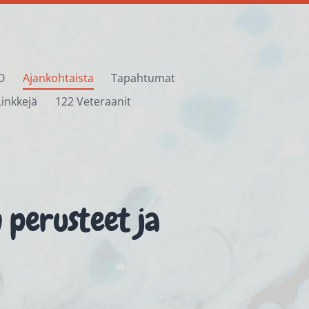
O
Ajankohtaista
Tapahtumat
Linkkejä
122 Veteraanit
 perusteet ja