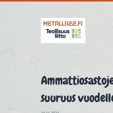
Siirry
sivun
sisältöön
Metalli 122
Ammattiosastoje
suuruus vuodel
24.11.2023