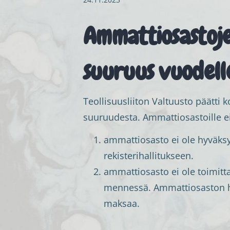
Ammattiosastoje
suuruus vuodel
Teollisuusliiton Valtuusto päätt
suuruudesta. Ammattiosastoille e
ammattiosasto ei ole hyväksyn
rekisterihallitukseen.
ammattiosasto ei ole toimitt
mennessä. Ammattiosaston ha
maksaa.