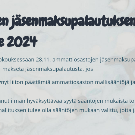
n jäsenmaksupalautuksen
le 2024
i kokouksessaan 28.11. ammattiosastojen jäsenmaksupa
i makseta jäsenmaksupalautusta, jos
yt liiton päättämiä ammattiosaston mallisääntöjä ja re
anut ilman hyväksyttävää syytä sääntöjen mukaista to
llituksen tulee olla sääntöjen mukaan valittu, jott