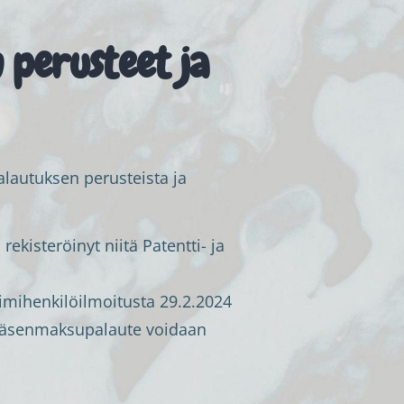
 perusteet ja
lautuksen perusteista ja
kisteröinyt niitä Patentti- ja
imihenkilöilmoitusta 29.2.2024
a jäsenmaksupalaute voidaan