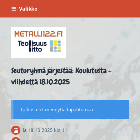
Siirry
Valikko
sivun
sisältöön
Metalli 122
Seuturyhmä järjestää: Koulutusta +
viihdettä 18.10.2025
Tarkastelet mennyttä tapahtumaa.
la 18.10.2025
klo 11